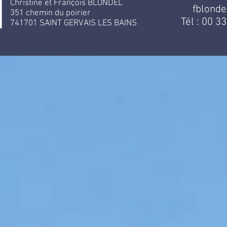
Christine et François BLONDEL
fblond
351 chemin du poirier
Tél : 00 3
741701 SAINT GERVAIS LES BAINS